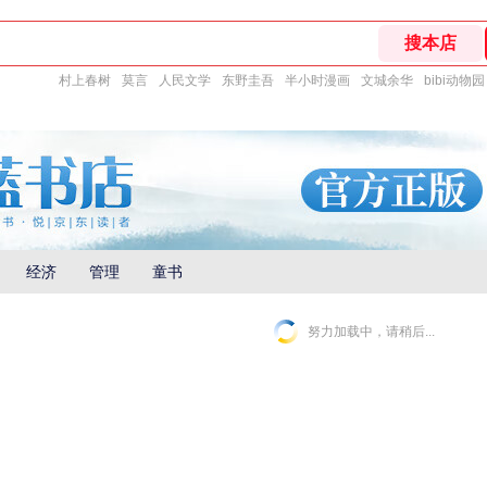
村上春树
莫言
人民文学
东野圭吾
半小时漫画
文城余华
bibi动物园
经济
管理
童书
努力加载中，请稍后...