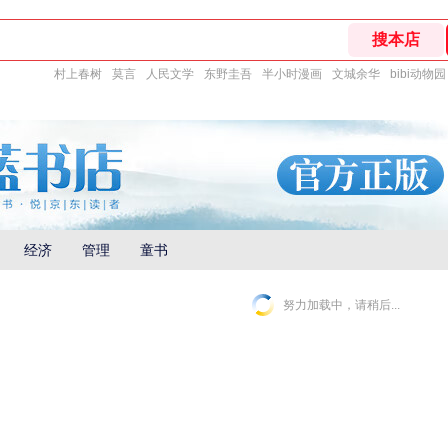
村上春树
莫言
人民文学
东野圭吾
半小时漫画
文城余华
bibi动物园
经济
管理
童书
努力加载中，请稍后...