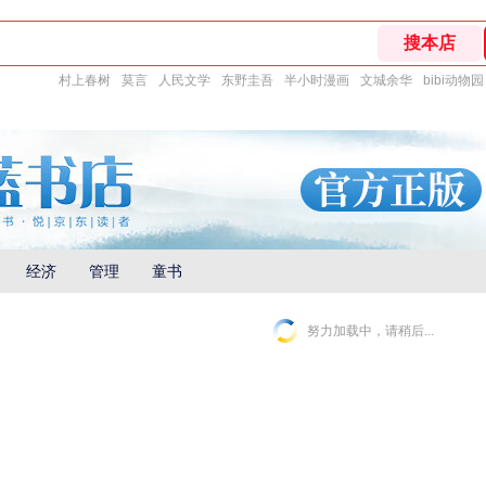
村上春树
莫言
人民文学
东野圭吾
半小时漫画
文城余华
bibi动物园
经济
管理
童书
努力加载中，请稍后...