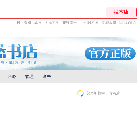
村上春树
莫言
人民文学
东野圭吾
半小时漫画
文城余华
bibi动物园
经济
管理
童书
努力加载中，请稍后...