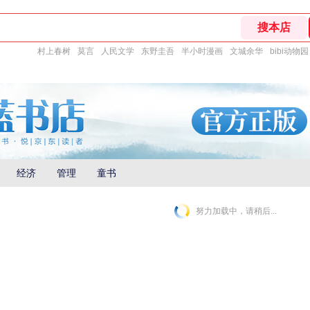
村上春树
莫言
人民文学
东野圭吾
半小时漫画
文城余华
bibi动物园
经济
管理
童书
努力加载中，请稍后...