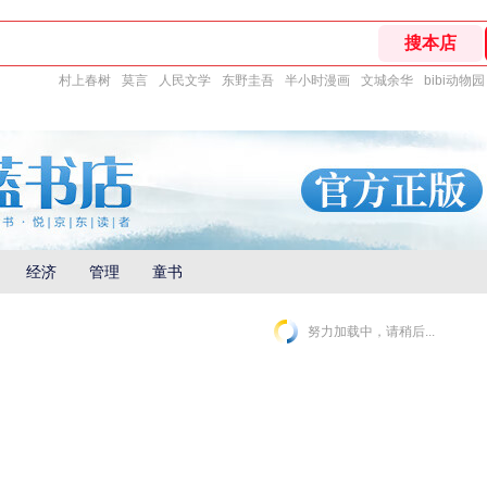
村上春树
莫言
人民文学
东野圭吾
半小时漫画
文城余华
bibi动物园
经济
管理
童书
努力加载中，请稍后...