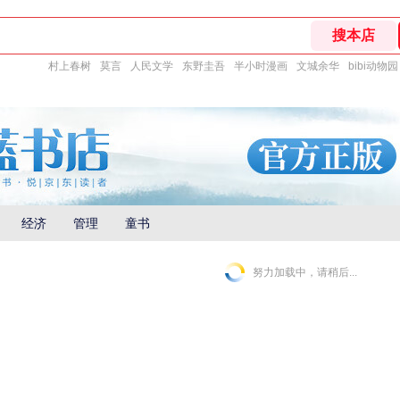
村上春树
莫言
人民文学
东野圭吾
半小时漫画
文城余华
bibi动物园
经济
管理
童书
努力加载中，请稍后...